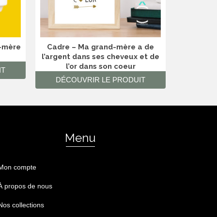
-mère
Cadre – Ma grand-mère a de
Cadre – 
l’argent dans ses cheveux et de
pas enc
l’or dans son coeur
IT
DÉCOUVRIR LE PRODUIT
DÉCO
Menu
Mon compte
À propos de nous
Nos collections