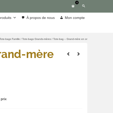
0
roduits
À propos de nous
Mon compte
Tote-bags Famille
/
Tote-bags Grands-mères
/
Tote-bag – Grand-mère en or
rand-mère
prix