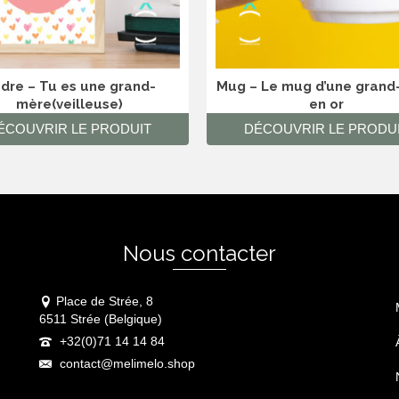
dre – Tu es une grand-
Mug – Le mug d’une grand
mère(veilleuse)
en or
ÉCOUVRIR LE PRODUIT
DÉCOUVRIR LE PRODU
Nous contacter
Place de Strée, 8
6511 Strée (Belgique)
+32(0)71 14 14 84
contact@melimelo.shop