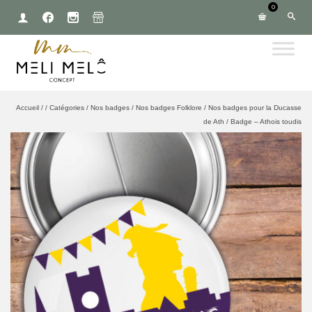
0
Accueil
/
/
Catégories
/
Nos badges
/
Nos badges Folklore
/
Nos badges pour la Ducasse
de Ath
/
Badge – Athois toudis